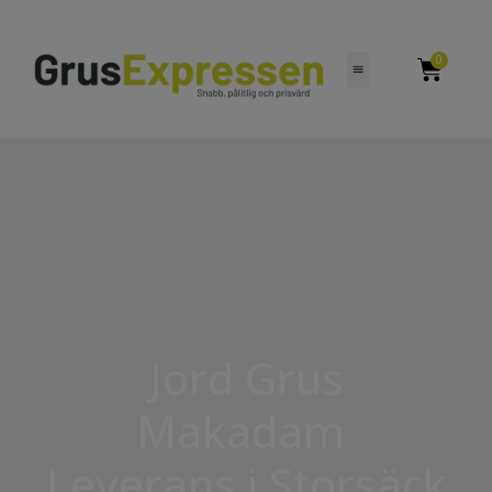
0
Jord Grus
Makadam
Leverans i Storsäck