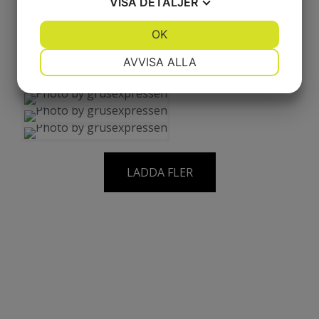
VISA
DETALJER
instagram
1 to dressand levererad
JA
NEJ
OK
JA
NEJ
till kund I Upplands
4 ton Gräsmattejord
Väsby...
levererad till kund I
NÖDVÄNDIG
INSTÄLLNINGAR
AVVISA ALLA
1 ton dressand
Bandhagen....
levererad till kund I
1 ton singelkross 8/16
Stocksund....
JA
NEJ
JA
NEJ
levererad till kund I
1 ton dressand
Stocksund...
levererad till kund I
MARKNADSFÖRING
STATISTIK
Bromma....
LADDA FLER