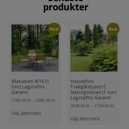
produkter
Rea!
Rea!
Makadam 8/16 (1
Hasselfors
ton) LägstaPris
Trädgårdsjord E
Garanti
Naturgödslad (1 ton)
LägstaPris Garanti
2185,00
kr
–
2285,00
kr
2626,00
kr
–
2726,00
kr
Välj alternativ
Välj alternativ