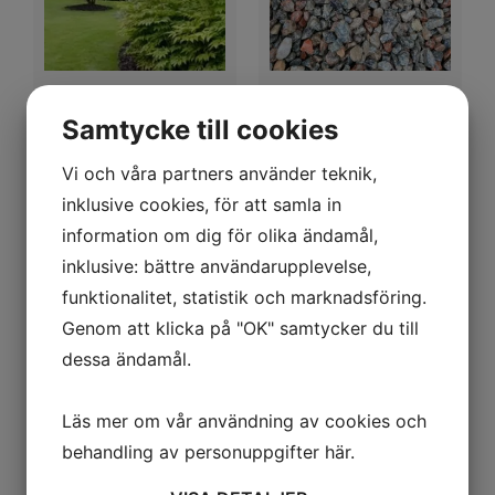
Hasselfors
Singelkross 8/16 (1
Samtycke till cookies
Trädgårdsjord E
ton)
Naturgödslad (1 ton)
2539,00
kr
–
2839,00
kr
Flakbilsleverans
Vi och våra partners använder teknik,
640,00
kr
inklusive cookies, för att samla in
Välj alternativ
information om dig för olika ändamål,
Lägg till i varukorg
inklusive: bättre användarupplevelse,
funktionalitet, statistik och marknadsföring.
Genom att klicka på "OK" samtycker du till
dessa ändamål.
Läs mer om vår användning av cookies och
behandling av personuppgifter
här
.
Följ oss på