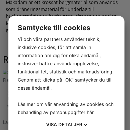
Makadam är ett krossat bergmaterial som används
som dräneringsmaterial för underlag till
huskonstruktioner, husbyggen, altaner och pooler.
Makadam 8/16 är också vanlig till uppfarter och
Samtycke till cookies
grusgångar.
Vi och våra partners använder teknik,
inklusive cookies, för att samla in
information om dig för olika ändamål,
Relaterade produkter
inklusive: bättre användarupplevelse,
funktionalitet, statistik och marknadsföring.
Genom att klicka på "OK" samtycker du till
Makadam Röd/Vit 8/16
dessa ändamål.
(1 ton)
Stenmjöl 0/4 1 ton
Flakbilsleverans
3145,00
kr
–
3445,00
kr
Läs mer om vår användning av cookies och
395,00
kr
behandling av personuppgifter
här
.
Lägg till i varukorg
Välj alternativ
VISA
DETALJER