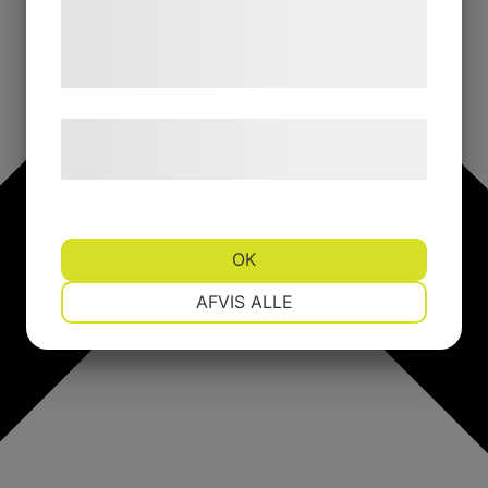
de har indsamlet gennem din brug af deres
tjenester. Ved at klikke på 'OK' giver du
samtykke til disse formål.
Læs mere om vores brug af cookies og
behandling af persondata
her
.
OK
NØDVENDIGE
PRÆFERENCER
AFVIS ALLE
MARKETING
STATISTIK