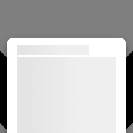
Samtykke til cookies
Vi og vores samarbejdspartnere bruger
teknologier, herunder cookies, til at
indsamle oplysninger om dig til forskellige
formål, herunder: Tilpasning af annoncering,
bedre brugeroplevelse, funktionalitet,
statistik og marketing. Disse oplysninger
kan blive delt med annoncerings- og
analysepartnere, som kan kombinere dem
med data, du tidligere har givet dem eller