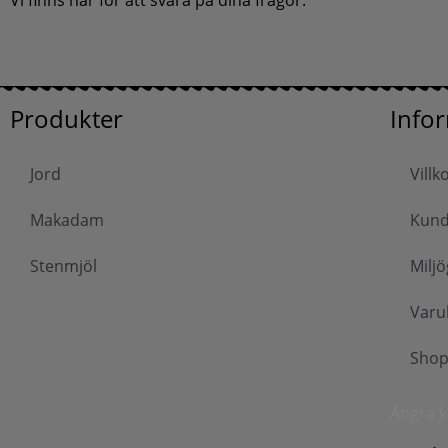
Vi finns här för att svara på dina frågor.
Produkter
Info
Jord
Villk
Makadam
Kund
Stenmjöl
Miljö
Varu
Sho
Ångra 