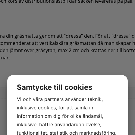
ch körs av distributionslastbil där säcken levereras på pall. S
ra din gräsmatta genom att “dressa” den. För att “dressa” 
 rekommenderat att vertikalskära gräsmattan då man skapar
den jämnt över gräsytan, max 2 cm och krattas ner till bott
mmar.
Samtycke till cookies
Vi och våra partners använder teknik,
inklusive cookies, för att samla in
information om dig för olika ändamål,
inklusive: bättre användarupplevelse,
funktionalitet, statistik och marknadsföring.