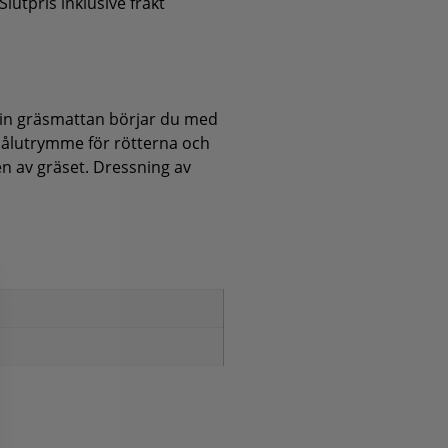
lutpris inklusive frakt
din gräsmattan börjar du med
 hålutrymme för rötterna och
en av gräset. Dressning av