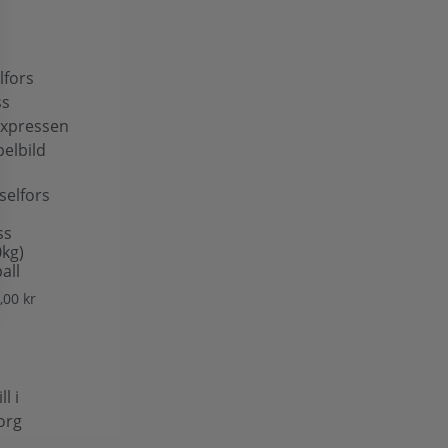
selfors
ss
0kg)
all
,00
kr
ll i
org