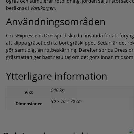
ogräs och stimulerar rotbildning. Jorden säljs i storsäck o
beräknas i
Varukorgen
.
Användningsområden
GrusExpressens Dressjord ska du använda för att föryng
att klippa gräset och ta bort gräsklippet. Sedan är det
gör samtidigt en rotbeskärning. Därefter sprids Dressjor
gräsmattan ger bäst resultat om det görs innan midso
Ytterligare information
940 kg
Vikt
90 × 70 × 70 cm
Dimensioner