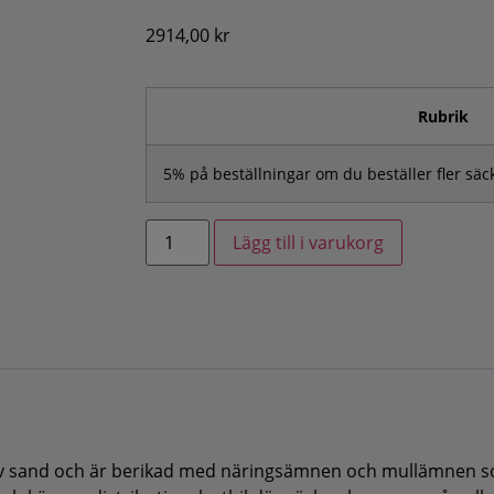
2914,00
kr
Rubrik
5% på beställningar om du beställer fler sä
Lägg till i varukorg
 av sand och är berikad med näringsämnen och mullämnen 