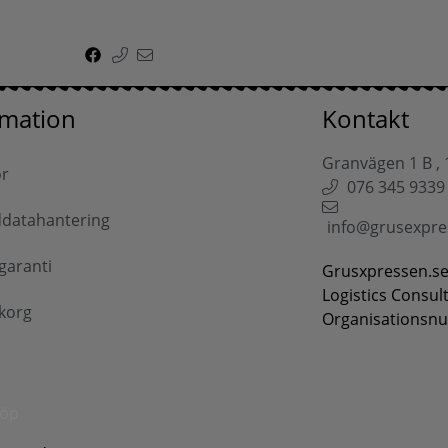
rmation
Kontakt
Granvägen 1 B , 
or
076 345 9339
datahantering
info@grusexpre
garanti
Grusxpressen.se
Logistics Consul
korg
Organisationsn
p
köp