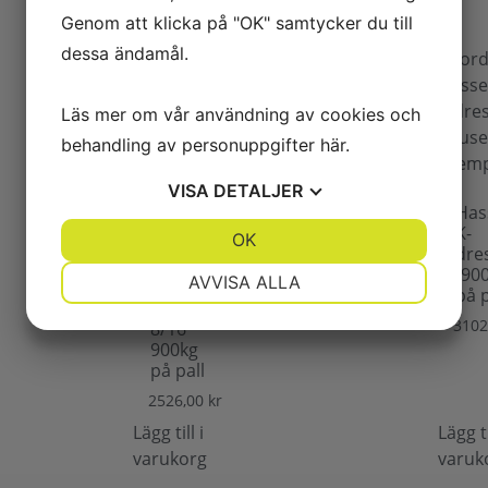
Genom att klicka på "OK" samtycker du till
dessa ändamål.
Läs mer om vår användning av cookies och
behandling av personuppgifter
här
.
VISA
DETALJER
Has
K-
JA
NEJ
OK
JA
NEJ
dre
NÖDVÄNDIG
INSTÄLLNINGAR
(90
AVVISA ALLA
på p
Makadam
JA
NEJ
JA
NEJ
3102
8/16
900kg
MARKNADSFÖRING
STATISTIK
på pall
2526,00
kr
Lägg till i
Lägg ti
varukorg
varuk