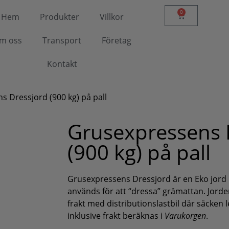
0
Hem
Produkter
Villkor
m oss
Transport
Företag
Kontakt
s Dressjord (900 kg) på pall
Grusexpressens 
(900 kg) på pall
Grusexpressens Dressjord är en Eko jord
används för att “dressa” grämattan. Jorden
frakt med distributionslastbil där säcken l
inklusive frakt beräknas i
Varukorgen
.