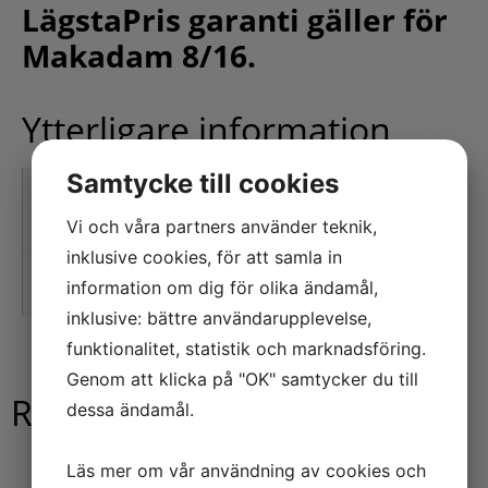
LägstaPris garanti gäller för
Makadam 8/16.
Ytterligare information
Samtycke till cookies
1000 kg
Vikt
110 × 70 × 110 cm
Vi och våra partners använder teknik,
Dimensioner
inklusive cookies, för att samla in
Välj leveranstid
Leverans inom 10 arbetsdagar, Leverans
information om dig för olika ändamål,
inom 4 arbetsdagar
inklusive: bättre användarupplevelse,
funktionalitet, statistik och marknadsföring.
Genom att klicka på "OK" samtycker du till
Relaterade produkter
dessa ändamål.
Läs mer om vår användning av cookies och