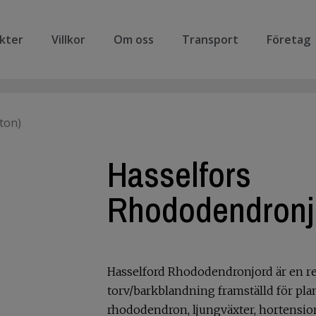
kter
Villkor
Om oss
Transport
Företag
ton)
Hasselfors
Rhododendronjo
Hasselford Rhododendronjord är en rel
torv/barkblandning framställd för pla
rhododendron, ljungväxter, hortensio