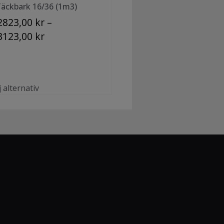
äckbark 16/36 (1m3)
2823,00
kr
–
3123,00
kr
j alternativ