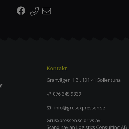
Kontakt
Granvägen 1 B , 191 41 Sollentuna
ng
076 345 9339
info@grusexpressen.se
Grusxpressen.se drivs av
Scandinavian Logistics Consulting AB