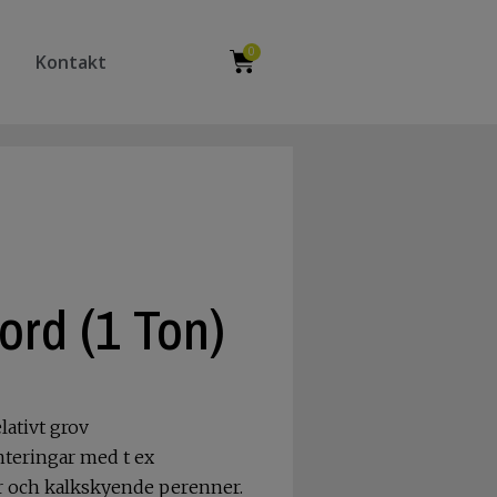
0
Kontakt
rd (1 Ton)
ativt grov
nteringar med t ex
r och kalkskyende perenner.