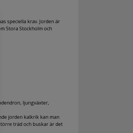
s speciella krav. Jorden är
inom Stora Stockholm och
odendron, ljungväxter,
ande jorden kalkrik kan man
törre träd och buskar är det