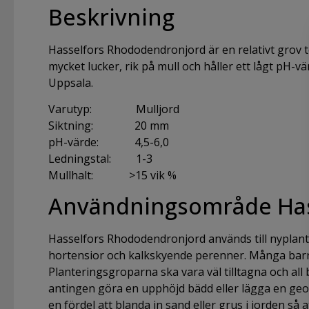
Beskrivning
Hasselfors Rhododendronjord är en relativt grov t
mycket lucker, rik på mull och håller ett lågt pH-v
Uppsala.
Varutyp: Mulljord
Siktning: 20 mm
pH-värde: 4,5-6,0
Ledningstal: 1-3
Mullhalt: >15 vik %
Användningsområde Has
Hasselfors Rhododendronjord används till nyplante
hortensior och kalkskyende perenner. Många barrvä
Planteringsgroparna ska vara väl tilltagna och al
antingen göra en upphöjd bädd eller lägga en geot
en fördel att blanda in sand eller grus i jorden så a