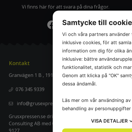
Vi finns här för att svara på dina frågor.
Samtycke till cooki
Vi och våra partners använder 
inklusive cookies, för att samla
information om dig för olika ä
inklusive: bättre användarupple
Kontakt
funktionalitet, statistik och ma
Granvägen 1 B , 191 41 Sollentuna
Genom att klicka på "OK" samty
dessa ändamål.
076 345 9339
Läs mer om vår användning av
info@grusexpressen.se
behandling av personuppgifte
Grusxpressen.se drivs av Scandinavian Logistics
VISA
DETALJER
Consulting AB med Organisationsnummer 559020-
9127