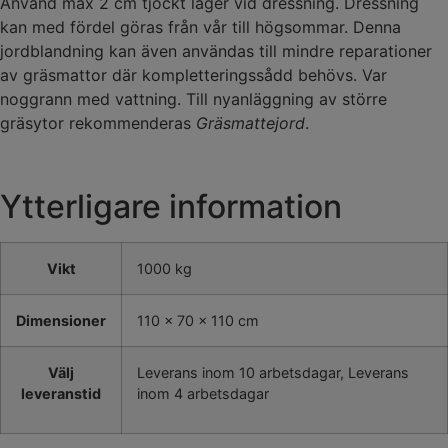
Använd max 2 cm tjockt lager vid dressning. Dressning
kan med fördel göras från vår till högsommar. Denna
jordblandning kan även användas till mindre reparationer
av gräsmattor där kompletteringssådd behövs. Var
noggrann med vattning. Till nyanläggning av större
gräsytor rekommenderas
Gräsmattejord
.
Ytterligare information
Vikt
1000 kg
Dimensioner
110 × 70 × 110 cm
Välj
Leverans inom 10 arbetsdagar, Leverans
leveranstid
inom 4 arbetsdagar