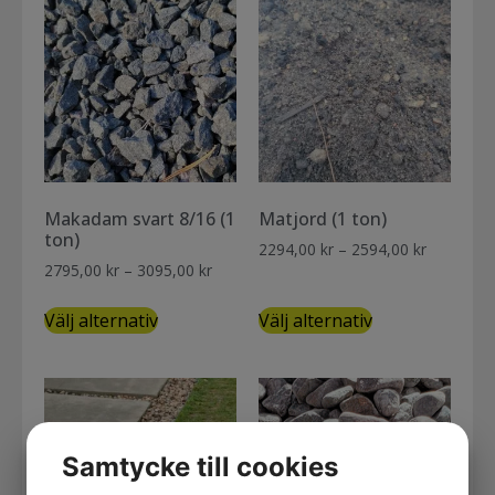
Makadam svart 8/16 (1
Matjord (1 ton)
ton)
2294,00
kr
–
2594,00
kr
2795,00
kr
–
3095,00
kr
Välj alternativ
Välj alternativ
Samtycke till cookies