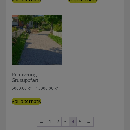
Renovering
Grusuppfart
5000,00
kr
–
15000,00
kr
Välj alternativ
←
1
2
3
4
5
→