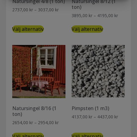
Natursingel 4/8 (1 ton)
Natursingel 8/12 (1
MARKNADSFÖRING
STATISTIK
ton)
2737,00
kr
–
3037,00
kr
3895,00
kr
–
4195,00
kr
Välj alternativ
Välj alternativ
Natursingel 8/16 (1
Pimpsten (1 m3)
ton)
4137,00
kr
–
4437,00
kr
2654,00
kr
–
2954,00
kr
Välj alternativ
Välj alternativ