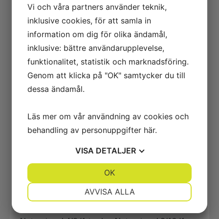
Vi och våra partners använder teknik,
inklusive cookies, för att samla in
information om dig för olika ändamål,
inklusive: bättre användarupplevelse,
Natursingel 16/27 (1
Natursingel 16/32 (1
ton)
ton)
funktionalitet, statistik och marknadsföring.
3114,00
kr
–
3414,00
kr
2967,00
kr
–
3267,00
kr
Genom att klicka på "OK" samtycker du till
dessa ändamål.
Välj alternativ
Välj alternativ
Läs mer om vår användning av cookies och
behandling av personuppgifter
här
.
VISA
DETALJER
JA
NEJ
OK
JA
NEJ
NÖDVÄNDIG
INSTÄLLNINGAR
AVVISA ALLA
JA
NEJ
JA
NEJ