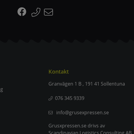
Kontakt
Granvägen 1 B , 191 41 Sollentuna
ng
076 345 9339
info@grusexpressen.se
Grusxpressen.se drivs av
Scandinavian Logistics Consulting AB