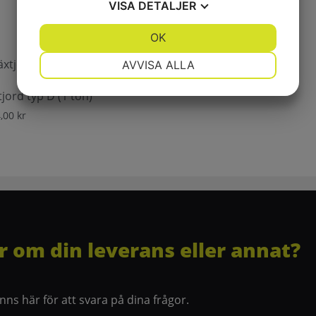
VISA
DETALJER
JA
NEJ
OK
JA
NEJ
NÖDVÄNDIG
INSTÄLLNINGAR
AVVISA ALLA
JA
NEJ
JA
NEJ
jord typ D (1 ton)
MARKNADSFÖRING
STATISTIK
4,00
kr
r om din leverans eller annat?
finns här för att svara på dina frågor.