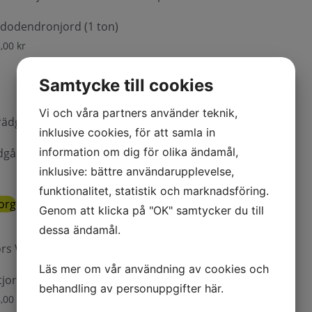
dodendronjord (1 ton)
3,00
kr
Samtycke till cookies
Vi och våra partners använder teknik,
inklusive cookies, för att samla in
information om dig för olika ändamål,
dgårdsjord E Naturgödslad 900kg på pall
inklusive: bättre användarupplevelse,
funktionalitet, statistik och marknadsföring.
korg
Genom att klicka på "OK" samtycker du till
dessa ändamål.
Läs mer om vår användning av cookies och
jord typ A (1 ton)
behandling av personuppgifter
här
.
8,00
kr