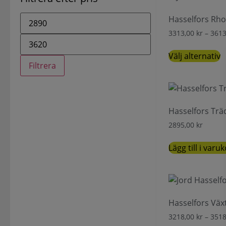
Hasselfors Rho
3313,00
kr
–
361
Välj alternativ
Filtrera
Hasselfors Trä
2895,00
kr
Lägg till i varu
Hasselfors Växt
3218,00
kr
–
351