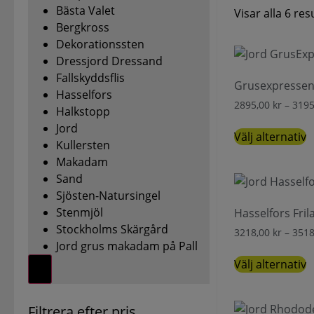
Bästa Valet
Visar alla 6 res
Bergkross
Dekorationssten
Dressjord Dressand
Fallskyddsflis
Grusexpressens
Hasselfors
2895,00
kr
–
319
Halkstopp
Jord
Välj alternativ
Kullersten
Makadam
Sand
Sjösten-Natursingel
Stenmjöl
Hasselfors Fril
Stockholms Skärgård
3218,00
kr
–
351
Jord grus makadam på Pall
Välj alternativ
Filtrera efter pris