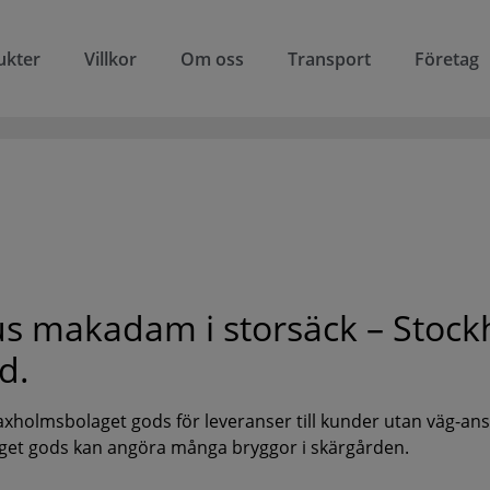
ukter
Villkor
Om oss
Transport
Företag
us makadam i storsäck – Stoc
d.
xholmsbolaget gods för leveranser till kunder utan väg-ans
et gods kan angöra många bryggor i skärgården.